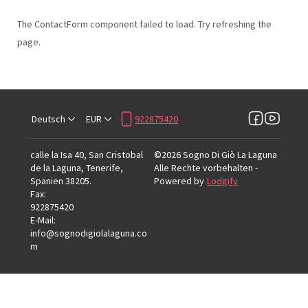
The ContactForm component failed to load. Try refreshing the
page.
Deutsch
EUR
922875420
calle la Isa 40, San Cristobal
©
2026
Sogno Di Giò La Laguna
de la Laguna, Tenerife,
Alle Rechte vorbehalten
-
Spanien 38205
.
Powered by
Lodgify
Fax
:
922875420
E-Mail
:
info@sognodigiolalaguna.co
m
922875420