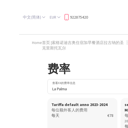
中文(简体)
EUR
922875420
Home
首页 |索格诺迪吉奥住宿加早餐酒店拉古纳的圣
克里斯托瓦尔
费率
查看XX的费率信息
La Palma
Tariffa default anno 2023-2024
s
每位额外客人的费用
M
每天
€78
2