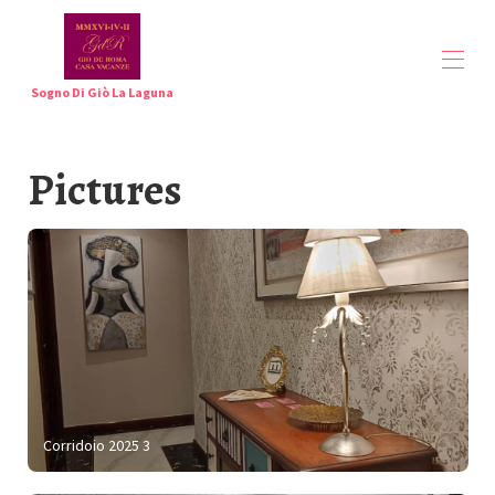
Sogno Di Giò La Laguna
Home
Pictures
Overview
🇪🇸
▾
Gallery
▾
Rates
▾
Contact
Reviews
Italian
▾
Corridoio 2025 3